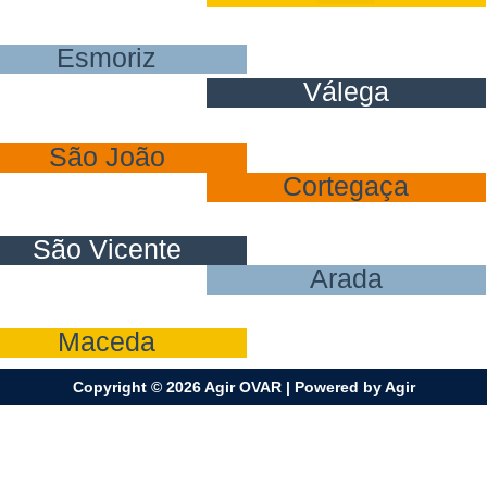
Ovar
Esmoriz
Válega
Ovar
São João
Cortegaça
Ovar
São Vicente
Arada
Ovar
Maceda
Copyright © 2026 Agir OVAR | Powered by Agir